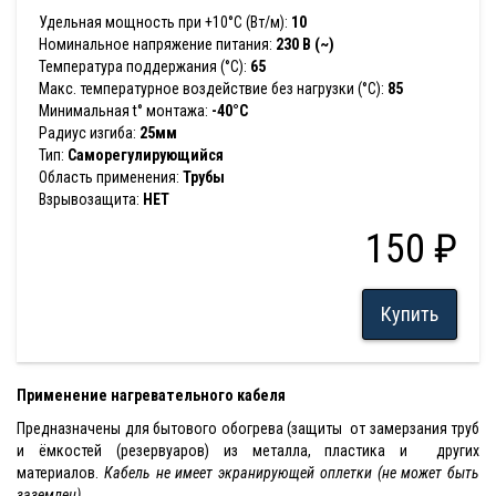
Удельная мощность при +10°С (Вт/м):
10
Номинальное напряжение питания:
230 В (~)
Температура поддержания (°С):
65
Макс. температурное воздействие без нагрузки (°С):
85
Минимальная t° монтажа:
-40°С
Радиус изгиба:
25мм
Тип:
Саморегулирующийся
Область применения:
Трубы
Взрывозащита:
НЕТ
150 ₽
Купить
Применение нагревательного кабеля
Предназначены для бытового обогрева (защиты от замерзания труб
и ёмкостей (резервуаров) из металла, пластика и других
материалов.
Кабель не имеет экранирующей оплетки (не может быть
заземлен)
.