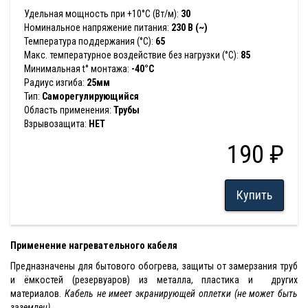
Удельная мощность при +10°С (Вт/м):
30
Номинальное напряжение питания:
230 В (~)
Температура поддержания (°С):
65
Макс. температурное воздействие без нагрузки (°С):
85
Минимальная t° монтажа:
-40°С
Радиус изгиба:
25мм
Тип:
Саморегулирующийся
Область применения:
Трубы
Взрывозащита:
НЕТ
190 ₽
Купить
Применение нагревательного кабеля
Предназначены для бытового обогрева, защиты от замерзания труб
и ёмкостей (резервуаров) из металла, пластика и других
материалов.
Кабель не имеет экранирующей оплетки (не может быть
заземлен)
.