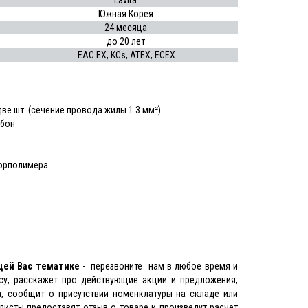
Lavita
Южная Корея
24 месяца
до
20 лет
EAC EX, KCs, ATEX, ECEX
е шт. (сечение провода жилы 1.3 мм²)
рбон
торполимера
щей Вас тематике
- перезвоните нам в любое время и
у, расскажет про действующие акции и предложения,
, сообщит о присутствии номенклатуры на складе или
листы предоставят отзыв о товаре и произведут расчет