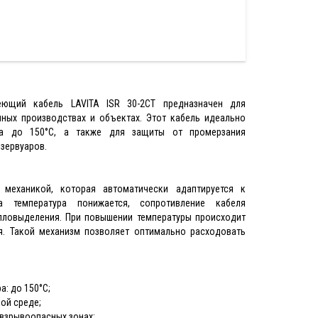
еющий кабель LAVITA ISR 30-2CT предназначен для
чных производствах и объектах. Этот кабель идеально
ма до 150°С, а также для защиты от промерзания
езервуаров.
механикой, которая автоматически адаптируется к
а температура понижается, сопротивление кабеля
епловыделения. При повышении температуры происходит
я. Такой механизм позволяет оптимально расходовать
: до 150°С;
ой среде;
 взрывоопасных зонах;