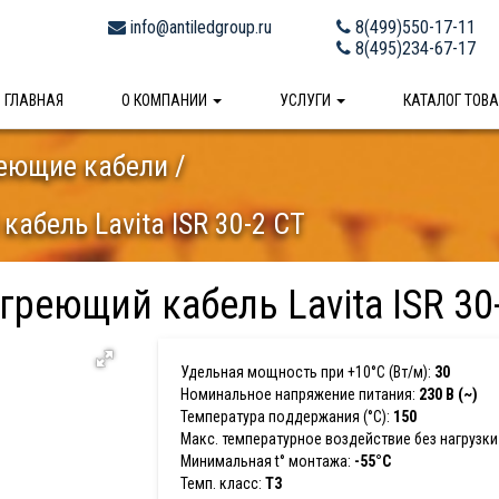
info@antiledgroup.ru
8(499)550-17-11
8(495)234-67-17
ГЛАВНАЯ
О КОМПАНИИ
УСЛУГИ
КАТАЛОГ ТОВ
еющие кабели
бель Lavita ISR 30-2 CT
реющий кабель Lavita ISR 30
Удельная мощность при +10°С (Вт/м):
30
Номинальное напряжение питания:
230 В (~)
Температура поддержания (°С):
150
Макс. температурное воздействие без нагрузки 
Минимальная t° монтажа:
-55°С
Темп. класс:
Т3