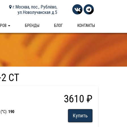
г.Москва, пос., Рублёво,
ул.Новолучанская д.5
АРОВ
БРЕНДЫ
БЛОГ
КОНТАКТЫ
-2 CT
3610 ₽
(°С):
190
Купить