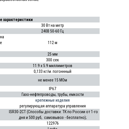
е характеристики
30 Вт на метр
240В 50-60 Гц
 на
е
112 м
25 мм
300 сек
11.9 x 5.9 миллиметров
0,133 кг/м. погоннный
не менее 15 МОм
IP67
Газо-нефтепроводы, трубы, емкости
крепежные изделия
регулирующая аппаратура управления
ISR30-2CT (Способы доставки: ТК по России от 1-го
дня и 500 руб, самовывоз - бесплатно);
122976