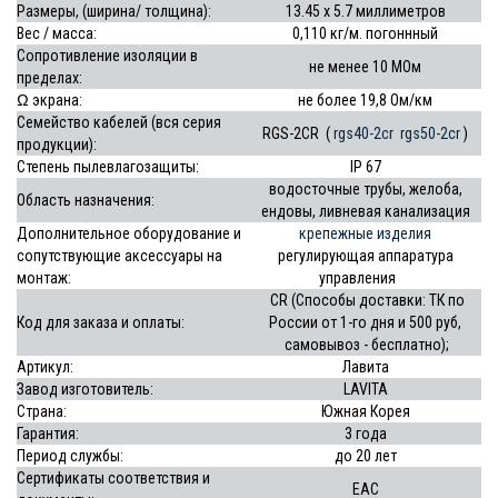
Размеры, (ширина/ толщина):
13.45 x 5.7 миллиметров
Вес / масса:
0,110 кг/м. погоннный
Сопротивление изоляции в
не менее 10 МОм
пределах:
Ω экрана:
не более 19,8 Ом/км
Семейство кабелей (вся серия
RGS-2CR (
rgs40-2cr
rgs50-2cr
)
продукции):
Степень пылевлагозащиты:
IP 67
водосточные трубы, желоба,
Область назначения:
ендовы, ливневая канализация
Дополнительное оборудование и
крепежные изделия
сопутствующие аксессуары на
регулирующая аппаратура
монтаж:
управления
СR (Способы доставки: ТК по
Код для заказа и оплаты:
России от 1-го дня и 500 руб,
самовывоз - бесплатно);
Артикул:
Лавита
Завод изготовитель:
LAVITA
Страна:
Южная Корея
Гарантия:
3 года
Период службы:
до
20 лет
Сертификаты соответствия и
EAC