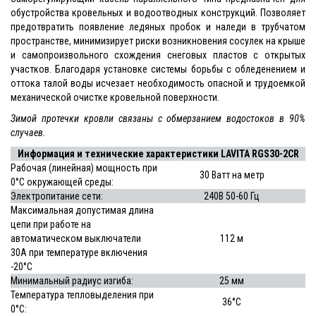
обустройства кровельных и водоотводных конструкций. Позволяет
предотвратить появление ледяных пробок и наледи в трубчатом
пространстве, минимизирует риски возникновения сосулек на крыше
и самопроизвольного схождения снеговых пластов с открытых
участков. Благодаря установке системы борьбы с обледенением и
оттока талой воды исчезает необходимость опасной и трудоемкой
механической очистке кровельной поверхности.
Зимой протечки кровли связаны с обмерзанием водостоков в 90%
случаев.
Информация и технические характеристики LAVITA RGS30-2CR
Рабочая (линейная) мощность при
30 Ватт на метр
0°С окружающей среды:
Электропитание сети:
240В 50-60 Гц
Максимальная допустимая длина
цепи при работе на
автоматическом выключатели
112 м
30А при температуре включения
-20°С
Минимальный радиус изгиба:
25 мм
Температура тепловыделения при
36°С
0°С: