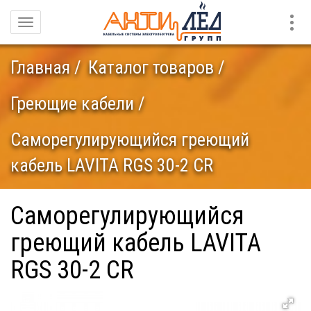
Конт
Навигация
Главная
Каталог товаров
Греющие кабели
Саморегулирующийся греющий
кабель LAVITA RGS 30-2 CR
Саморегулирующийся
греющий кабель LAVITA
RGS 30-2 CR