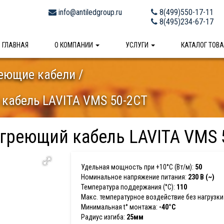
info@antiledgroup.ru
8(499)550-17-11
8(495)234-67-17
ГЛАВНАЯ
О КОМПАНИИ
УСЛУГИ
КАТАЛОГ ТОВ
еющие кабели
кабель LAVITA VMS 50-2CT
греющий кабель LAVITA VMS 
Удельная мощность при +10°С (Вт/м):
50
Номинальное напряжение питания:
230 В (~)
Температура поддержания (°С):
110
Макс. температурное воздействие без нагрузки 
Минимальная t° монтажа:
-40°С
Радиус изгиба:
25мм