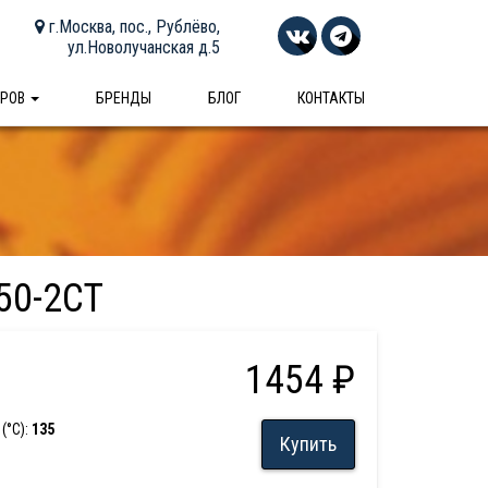
г.Москва, пос., Рублёво,
ул.Новолучанская д.5
АРОВ
БРЕНДЫ
БЛОГ
КОНТАКТЫ
50-2CT
1454 ₽
(°С):
135
Купить