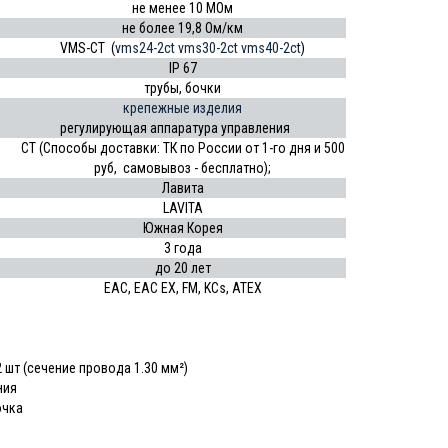
не менее 10 МОм
не более 19,8 Ом/км
VMS-CT (
vms24-2ct
vms30-2ct
vms40-2ct
)
IP 67
трубы, бочки
крепежные изделия
регулирующая аппаратура управления
CT (Способы доставки: ТК по России от 1-го дня и 500
руб, самовывоз - бесплатно);
Лавита
LAVITA
Южная Корея
3 года
до
20 лет
EAC, EAC EX, FM, KCs, ATEX
шт (сечение провода 1.30 мм²)
ния
очка