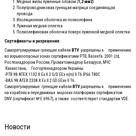
Медные жилы луженные оловом (
1,2 мм2
)
Полупроводниковая греющая матрица соединяющая
провода
Изоляционная оболочка из полиолефина
Луженая медная оплетка
Полиолефиновая оболочка поверх луженной медной оплетки
Сертификаты и разрешения:
Саморегулируемые греющие кабели
BTV
разрешены к применению
во взрывоопасных зонах сертификатами PTB, Baseefa 2001 Ltd,
Ростехнадзором России, Проматомнадзор Беларуси, МЧС
Казахстана, Госгортехнадзором Украины.
-PTB 98 ATEX 1102 X Ex II 2 G/D EEx e(m) II T6 IP66 T80C
-BAS 98 ATEX 2338 X Ex II 2 GD EExe II T6
Саморегулируемые греющие кабели
BTV
разрешены к применению
на кораблях и передвижных морских платформах сертификатом
DNV (сертификат № E 6967), а также соответствуют стандартам VDE.
Новости