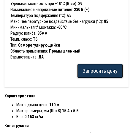
Удельная мощность при +10°С (Вт/м):
29
Номинальное напряжение питания:
230 В (~)
Температура поддержания (°С):
65
Макс. температурное воздействие без нагрузки (°С):
85
Минимальная t° монтажа:
-60°С
Радиус изгиба:
35мм
Темп. класс:
T6
Тип:
Саморегулирующийся
Область применения:
Промышленный
Взрывозащита:
ДА
Запросить цену
Характеристики
Макс. длина цепи:
110 м
Макс.размеры, мм (Ш х В):
15.4 x 5.5
Вес:
0.153 кг/м
Конструкция