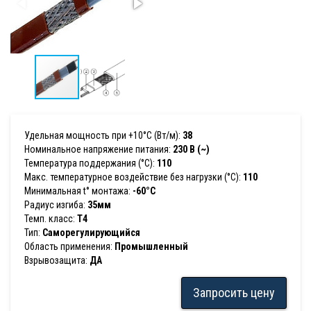
Удельная мощность при +10°С (Вт/м):
38
Номинальное напряжение питания:
230 В (~)
Температура поддержания (°С):
110
Макс. температурное воздействие без нагрузки (°С):
110
Минимальная t° монтажа:
-60°С
Радиус изгиба:
35мм
Темп. класс:
T4
Тип:
Саморегулирующийся
Область применения:
Промышленный
Взрывозащита:
ДА
Запросить цену