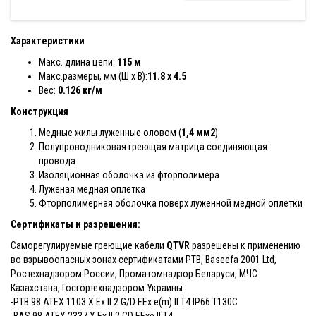
Характеристики
Макс. длина цепи:
115 м
Макс.размеры, мм (Ш х В):
11.8 x 4.5
Вес:
0.126 кг/м
Конструкция
Медные жилы луженные оловом (
1,4 мм2
)
Полупроводниковая греющая матрица соединяющая
провода
Изоляционная оболочка из фторполимера
Луженая медная оплетка
Фторполимерная оболочка поверх луженной медной оплетки
Сертификаты и разрешения:
Саморегулируемые греющие кабели
QTVR
разрешены к применению
во взрывоопасных зонах сертификатами PTB, Baseefa 2001 Ltd,
Ростехнадзором России, Проматомнадзор Беларуси, МЧС
Казахстана, Госгортехнадзором Украины.
-PTB 98 ATEX 1103 X Ex II 2 G/D EEx e(m) II T4 IP66 T130C