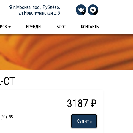
г.Москва, пос., Рублёво,
ул.Новолучанская д.5
АРОВ
БРЕНДЫ
БЛОГ
КОНТАКТЫ
-CT
3187 ₽
(°С):
85
Купить