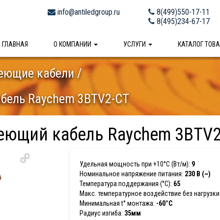
info@antiledgroup.ru
8(499)550-17-11
8(495)234-67-17
ГЛАВНАЯ
О КОМПАНИИ
УСЛУГИ
КАТАЛОГ ТОВ
еющие кабели
бель Raychem 3BTV2-CT
еющий кабель Raychem 3BTV2
Удельная мощность при +10°С (Вт/м):
9
Номинальное напряжение питания:
230 В (~)
Температура поддержания (°С):
65
Макс. температурное воздействие без нагрузки 
Минимальная t° монтажа:
-60°С
Радиус изгиба:
35мм