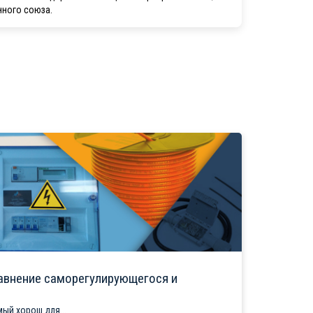
нного союза.
авнение саморегулирующегося и
ый хорош для...