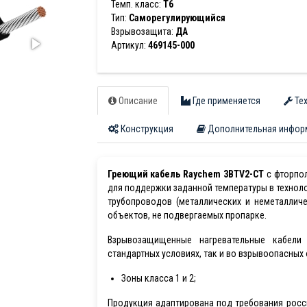
Темп. класс:
T6
Тип:
Саморегулирующийся
Взрывозащита:
ДА
Артикул:
469145-000
Описание
Где применяется
Тех
Конструкция
Дополнительная инфор
Греющий кабель Raychem 3BTV2-CT
с фторпол
для поддержки заданной температуры в техноло
трубопроводов (металлических и неметалличе
объектов, не подвергаемых пропарке.
Взрывозащищенные нагревательные кабели
стандартных условиях, так и во взрывоопасных
Зоны класса 1 и 2;
Продукция адаптирована под требования росс