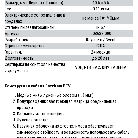
Размер, мм (Ширина x Толщина):
10.5 x 5.5
Вес:
0,11 кг/м
Электрическое сопротивление в
не менее 10³ МОм/м
пределах:
Степень пылевлагозащиты:
IP 67
Артикул:
008633-000
Разработчик:
Raychem / Nvent
Страна производства:
США
Гарантия:
24 месяца
Долговечность:
до
20 лет
Сертификаты контроля качества
VDE, PTB, EAC, DNV, BASEEFA
и документы:
Конструкция кабеля Raychem BTV
Медные жилы луженные оловом (1,3 мм²)
Полупроводниковая греющая матрица соединяющая
провода
Изоляция из полиолефина
Луженая оплетка
Наружная оболочка из фторполимера обеспечивает
химическую стойкость и возможность использовать кабель