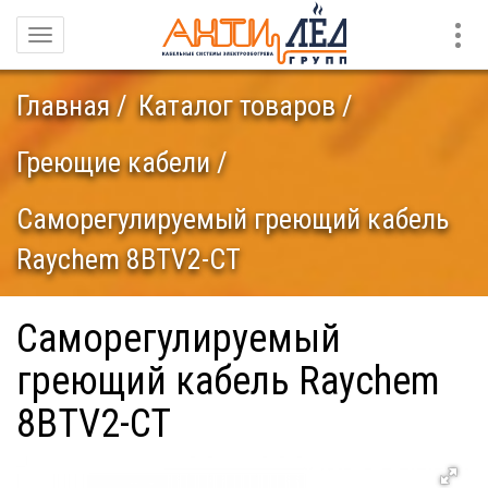
Конт
Навигация
Главная
Каталог товаров
Греющие кабели
Саморегулируемый греющий кабель
Raychem 8BTV2-CT
Саморегулируемый
греющий кабель Raychem
8BTV2-CT