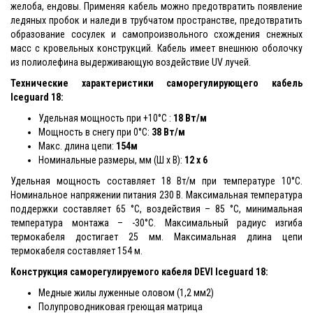
желоба, ендовы. Применяя кабель можно предотвратить появление
ледяных пробок и наледи в трубчатом пространстве, предотвратить
образование сосулек и самопроизвольного схождения снежных
масс с кровельных конструкций. Кабель имеет внешнюю оболочку
из полиолефина выдерживающую воздействие UV лучей.
Технические характеристики саморегулирующего кабель
Iceguard 18
:
Удельная мощность при +10°С :
18 Вт/м
Мощность в снегу при 0°С:
38 Вт/м
Макс. длина цепи:
154м
Номинальные размеры, мм (Ш x В):
12 x 6
Удельная мощность составляет 18 Вт/м при температуре 10°С.
Номинальное напряжении питания 230 В. Максимальная температура
поддержки составляет 65 °С, воздействия – 85 °С, минимальная
температура монтажа – -30°С. Максимальный радиус изгиба
термокабеля достигает 25 мм. Максимальная длина цепи
термокабеля составляет 154 м.
Конструкция саморегулируемого кабеля DEVI Iceguard 18:
Медные жилы луженные оловом (1,2 мм2)
Полупроводниковая греющая матрица