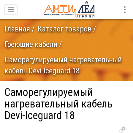
Конт
Навигация
Главная
Каталог товаров
Греющие кабели
Саморегулируемый нагревательный
кабель Devi-Iceguard 18
Саморегулируемый
нагревательный кабель
Devi-Iceguard 18