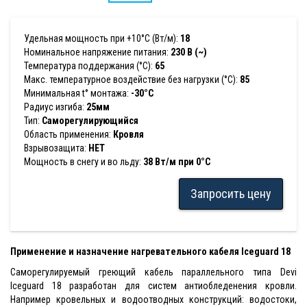
Удельная мощность при +10°С (Вт/м):
18
Номинальное напряжение питания:
230 В (~)
Температура поддержания (°С):
65
Макс. температурное воздействие без нагрузки (°С):
85
Минимальная t° монтажа:
-30°C
Радиус изгиба:
25мм
Тип:
Саморегулирующийся
Область применения:
Кровля
Взрывозащита:
НЕТ
Мощность в снегу и во льду:
38 Вт/м при 0°C
Запросить цену
Применение и назначение нагревательного кабеля Iceguard 18
Саморегулируемый греющий кабель параллельного типа Devi
Iceguard 18 разработан для систем антиобледенения кровли.
Например кровельных и водоотводных конструкций: водостоки,