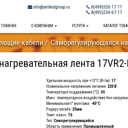
info@antiledgroup.ru
8(499)550-17-11
8(495)234-67-17
ГЛАВНАЯ
О КОМПАНИИ
УСЛУГИ
КАТАЛОГ ТОВ
еющие кабели
Саморегулирующаяся наг
агревательная лента 17VR2-
Удельная мощность при +10°С (Вт/м):
17
Номинальное напряжение питания:
220 В
Температура поддержания (°С):
65
Макс. температурное воздействие без нагрузки 
Минимальная t° монтажа:
-40°С
Радиус изгиба:
25мм
Темп. класс:
T6
Тип:
Саморегулирующийся
Область применения:
Промышленный