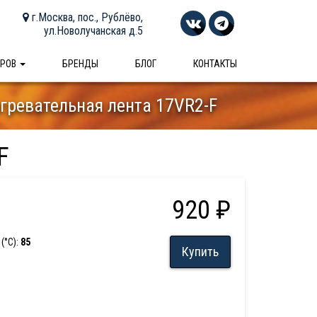
г.Москва, пос., Рублёво,
ул.Новолучанская д.5
АРОВ
БРЕНДЫ
БЛОГ
КОНТАКТЫ
ревательная лента 17VR2-F
F
920 ₽
(°С):
85
Купить