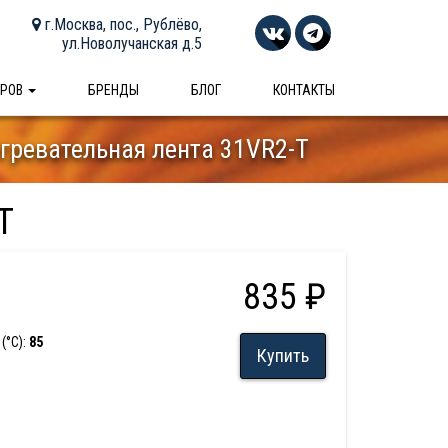
г.Москва, пос., Рублёво,
ул.Новолучанская д.5
АРОВ
БРЕНДЫ
БЛОГ
КОНТАКТЫ
гревательная лента 31VR2-T
T
835 ₽
(°С):
85
Купить