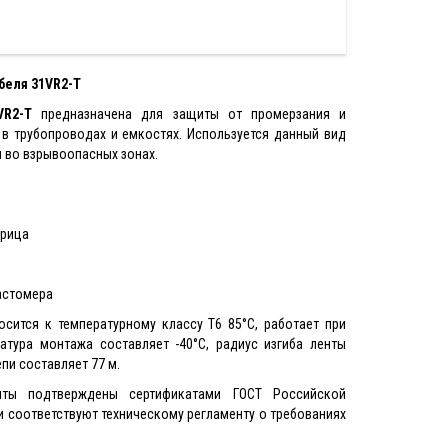
беля
31VR2-T
VR2-T
предназначена для защиты от промерзания и
в трубопроводах и емкостях. Используется данный вид
и во взрывоопасных зонах.
рица
астомера
сится к температурному классу Т6 85°С, работает при
атура монтажа составляет -40°C, радиус изгиба ленты
пи составляет 77 м.
енты подтверждены сертификатами ГОСТ Российской
 соответствуют техническому регламенту о требованиях