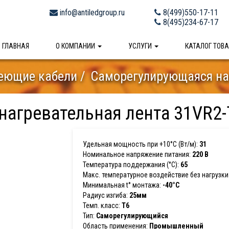
info@antiledgroup.ru
8(499)550-17-11
8(495)234-67-17
ГЛАВНАЯ
О КОМПАНИИ
УСЛУГИ
КАТАЛОГ ТОВ
еющие кабели
Саморегулирующаяся на
агревательная лента 31VR2-
Удельная мощность при +10°С (Вт/м):
31
Номинальное напряжение питания:
220 В
Температура поддержания (°С):
65
Макс. температурное воздействие без нагрузки 
Минимальная t° монтажа:
-40°С
Радиус изгиба:
25мм
Темп. класс:
T6
Тип:
Саморегулирующийся
Область применения:
Промышленный