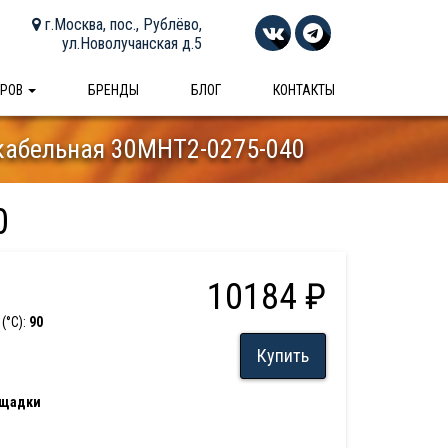
г.Москва, пос., Рублёво,
ул.Новолучанская д.5
АРОВ
БРЕНДЫ
БЛОГ
КОНТАКТЫ
кабельная 30МНТ2-0275-040
0
10184 ₽
(°С):
90
Купить
ощадки