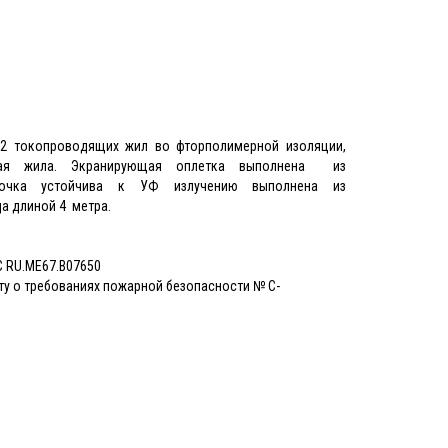
2 токопроводящих жил во фторполимерной изоляции,
ная жила. Экранирующая оплетка выполнена из
лочка устойчива к УФ излучению выполнена из
а длиной 4 метра.
С RU.ME67.B07650
ту о требованиях пожарной безопасности № С-