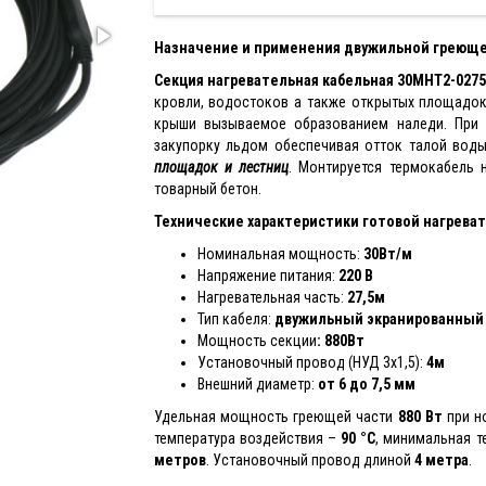
Назначение и применения двужильной греюще
Секция нагревательная кабельная 30МНТ2-0275
кровли, водостоков а также открытых площадок
крыши вызываемое образованием наледи. При 
закупорку льдом обеспечивая отток талой вод
площадок и лестни
ц
. Монтируется термокабель 
товарный бетон.
Технические характеристики готовой нагреват
Номинальная мощность:
30Вт/м
Напряжение питания:
220 В
Нагревательная часть:
2
7,5м
Тип кабеля:
двужильный экранированный
Мощность секции
: 880Вт
Установочный провод (НУД 3x1,5):
4м
Внешний диаметр:
от 6 до 7,5 мм
Удельная мощность греющей части
880 Вт
при н
температура воздействия –
90 °С
, минимальная 
метров
. Установочный провод длиной
4 метра
.