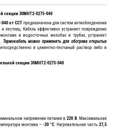
й секции 30МНТ2-0275-040
-040 от ССТ
предназначена для систем антиобледенения
 и лестниц. Кабель эффективно устраняет повреждение
монтаже в водосточных желобах и трубах, устраняет
ы.
Термокабель можно применять для обогрева открытых
непосредственно в цементно-песчаный раствор либо в
ельной секции 30МНТ2-0275-040
оминальном напряжении питания в
220 В
. Максимальная
температура монтажа –
-20 °С
. Нагревательная часть
2
7,5