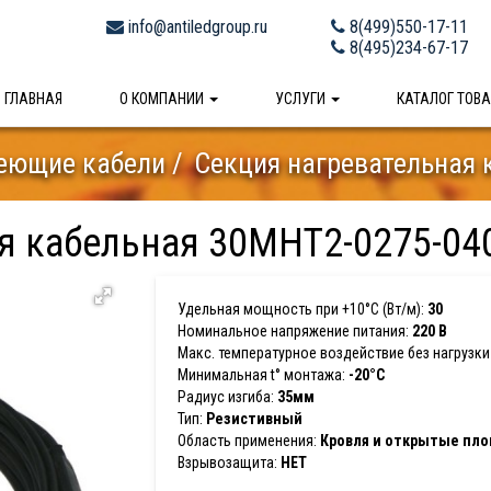
info@antiledgroup.ru
8(499)550-17-11
8(495)234-67-17
ГЛАВНАЯ
О КОМПАНИИ
УСЛУГИ
КАТАЛОГ ТОВ
еющие кабели
Секция нагревательная 
я кабельная 30МНТ2-0275-04
Удельная мощность при +10°С (Вт/м):
30
Номинальное напряжение питания:
220 В
Макс. температурное воздействие без нагрузки 
Минимальная t° монтажа:
-20°C
Радиус изгиба:
35мм
Тип:
Резистивный
Область применения:
Кровля и открытые пл
Взрывозащита:
НЕТ