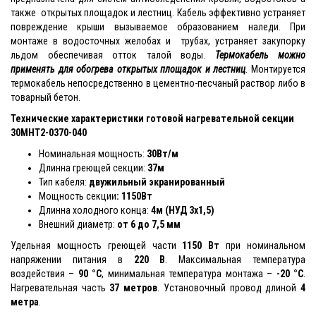
также открытых площадок и лестниц. Кабель эффективно устраняет
повреждение крыши вызываемое образованием наледи. При
монтаже в водосточных желобах и трубах, устраняет закупорку
льдом обеспечивая отток талой воды.
Термокабель можно
применять для обогрева открытых площадок и лестни
ц
. Монтируется
термокабель непосредственно в цементно-песчаный раствор либо в
товарный бетон.
Технические характеристики готовой нагревательной секции
30МНТ2-0370-040
Номинальная мощность:
30Вт/м
Длинна греющей секции:
37м
Тип кабеля:
двужильный экранированный
Мощность секции
:
1150Вт
Длинна холодного конца:
4м (НУД 3х1,5)
Внешний диаметр:
от 6 до 7,5 мм
Удельная мощность греющей части
1150 Вт
при номинальном
напряжении питания в
220 В
. Максимальная температура
воздействия –
90 °С
, минимальная температура монтажа –
-20 °С
.
Нагревательная часть
37
метров
. Установочный провод длиной
4
метра
.