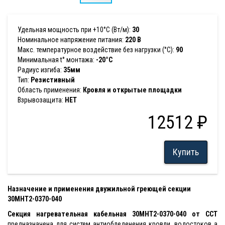
Удельная мощность при +10°С (Вт/м):
30
Номинальное напряжение питания:
220 В
Макс. температурное воздействие без нагрузки (°С):
90
Минимальная t° монтажа:
-20°C
Радиус изгиба:
35мм
Тип:
Резистивный
Область применения:
Кровля и открытые площадки
Взрывозащита:
НЕТ
12512 ₽
Купить
Назначение и применения двужильной греющей секции
30МНТ2-0370-040
Секция нагревательная кабельная 30МНТ2-0370-040 от ССТ
предназначена для систем антиобледенения кровли, водостоков а