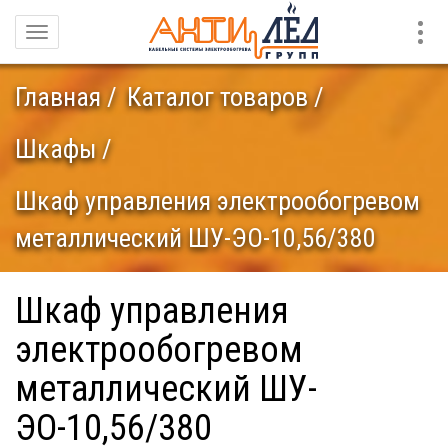
Конт
Навигация
Главная
Каталог товаров
Шкафы
Шкаф управления электрообогревом
металлический ШУ-ЭО-10,56/380
Шкаф управления
электрообогревом
металлический ШУ-
ЭО-10,56/380