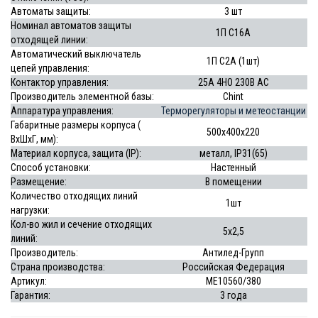
Автоматы защиты:
3 шт
Номинал автоматов защиты
1П С16А
отходящей линии:
Автоматический выключатель
1П С2А (1шт)
цепей управления:
Контактор управления:
25А 4НО 230В АС
Производитель элементной базы:
Chint
Аппаратура управления:
Терморегуляторы и метеостанции
Габаритные размеры корпуса (
500х400х220
ВхШхГ, мм):
Материал корпуса, защита (IP):
металл, IP31(65)
Способ установки:
Настенный
Размещение:
В помещении
Количество отходящих линий
1шт
нагрузки:
Кол-во жил и сечение отходящих
5х2,5
линий:
Производитель:
Антилед-Групп
Страна производства:
Российская Федерация
Артикул:
МЕ10560/380
Гарантия:
3 года