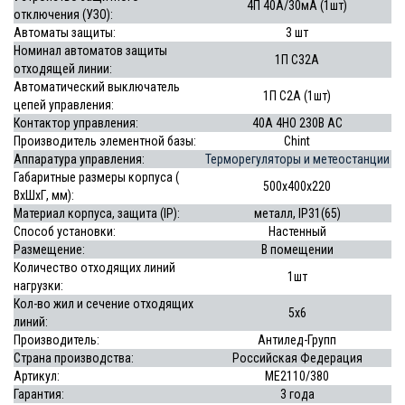
4П 40А/30мА (1шт)
отключения (УЗО):
Автоматы защиты:
3 шт
Номинал автоматов защиты
1П С32А
отходящей линии:
Автоматический выключатель
1П С2А (1шт)
цепей управления:
Контактор управления:
40А 4НО 230В АС
Производитель элементной базы:
Chint
Аппаратура управления:
Терморегуляторы и метеостанции
Габаритные размеры корпуса (
500х400х220
ВхШхГ, мм):
Материал корпуса, защита (IP):
металл, IP31(65)
Способ установки:
Настенный
Размещение:
В помещении
Количество отходящих линий
1шт
нагрузки:
Кол-во жил и сечение отходящих
5х6
линий:
Производитель:
Антилед-Групп
Страна производства:
Российская Федерация
Артикул:
МЕ2110/380
Гарантия:
3 года