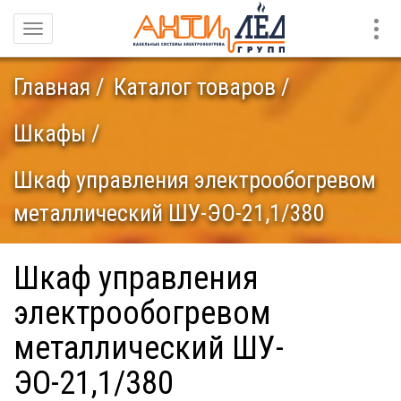
Конт
Навигация
Главная
Каталог товаров
Шкафы
Шкаф управления электрообогревом
металлический ШУ-ЭО-21,1/380
Шкаф управления
электрообогревом
металлический ШУ-
ЭО-21,1/380