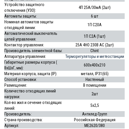
Устройство защитного
4П 25А/30мА (2шт)
отключения (УЗО):
Автоматы защиты:
6 шт
Номинал автоматов защиты
1П С20А
отходящей линии:
Автоматический выключатель
1П С2А (1шт)
цепей управления:
Контактор управления:
25А 4НО 230В АС (2шт)
Производитель элементной базы:
Chint
Аппаратура управления:
Терморегуляторы и метеостанции
Габаритные размеры корпуса (
600х400х210
ВхШхГ, мм):
Материал корпуса, защита (IP):
металл, IP31(65)
Способ установки:
Настенный
Размещение:
В помещении
Количество отходящих линий
2шт
нагрузки:
Кол-во жил и сечение отходящих
5х2,5
линий:
Производитель:
Антилед-Групп
Страна производства:
Российская Федерация
Артикул:
МЕ2620/380