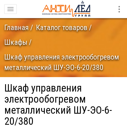
Конт
Навигация
Главная
Каталог товаров
Шкафы
Шкаф управления электрообогревом
металлический ШУ-ЭО-6-20/380
Шкаф управления
электрообогревом
металлический ШУ-ЭО-6-
20/380