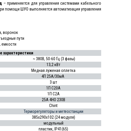
д
– применяется для управления системами кабельного
При помощи ШУО выполняется автоматизация управления
в, воронок
дъездные пути
, емкости
е характеристики
~ 380В, 50-60 Гц (3 фазы)
13,2 кВт
Медная луженая оплетка
4П 25А/30мА
3 шт
1П С20А
1П С2А
25А 4НО 230В
Chint
Терморегуляторы и метеостанции
385х290х102 (24 модуля)
модульный
пластик, IP41(65)