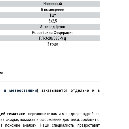
Настенный
В помещении
1шт
5х2,5
Антилед-Групп
Российская Федерация
ПЛ-3-20/380-Мд
3 года
ма
ы и метеостанции
) заказывается отдельно и в
щей тематике
- перезвоните нам и менеджер подробнее
щие скидки, поможет в оформлении доставки, сообщит о
ит похожие аналоги. Наши специалисты предоставят