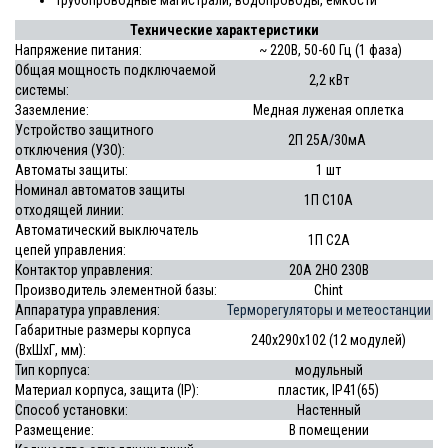
Трубопроводные магистрали, водопроводы, емкости
Технические характеристики
Напряжение питания:
~ 220В, 50-60 Гц (1 фаза)
Общая мощность подключаемой
2,2 кВт
системы:
Заземление:
Медная луженая оплетка
Устройство защитного
2П 25А/30мА
отключения (УЗО):
Автоматы защиты:
1 шт
Номинал автоматов защиты
1П С10А
отходящей линии:
Автоматический выключатель
1П С2А
цепей управления:
Контактор управления:
20А 2НО 230В
Производитель элементной базы:
Chint
Аппаратура управления:
Терморегуляторы и метеостанции
Габаритные размеры корпуса
240х290х102 (12 модулей)
(ВхШхГ, мм):
Тип корпуса:
модульный
Материал корпуса, защита (IP):
пластик, IP41(65)
Способ установки:
Настенный
Размещение:
В помещении