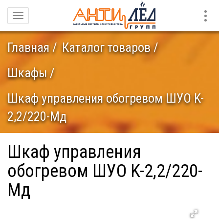
Конт
Навигация
Главная
Каталог товаров
Шкафы
Шкаф управления обогревом ШУО K-
2,2/220-Мд
Шкаф управления
обогревом ШУО K-2,2/220-
Мд