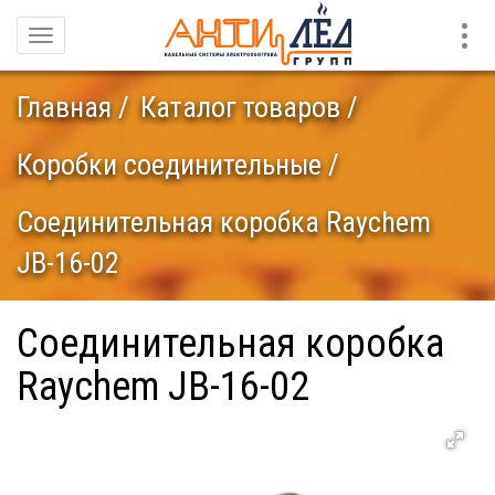
Конт
Навигация
Главная
Каталог товаров
Коробки соединительные
Соединительная коробка Raychem
JB-16-02
Соединительная коробка
Raychem JB-16-02