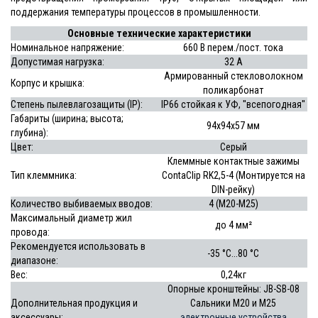
поддержания температуры процессов в промышленности.
Основные технические характеристики
Номинальное напряжение:
660 В перем./пост. тока
Допустимая нагрузка:
32 А
Армированный стекловолокном
Корпус и крышка:
поликарбонат
Степень пылевлагозащиты (IP):
IP66 стойкая к УФ, ''всепогодная''
Габариты (ширина; высота;
94х94х57 мм
глубина):
Цвет:
Серый
Клеммные контактные зажимы
Тип клеммника:
ContaClip RK2,5-4 (Монтируется на
DIN-рейку)
Количество выбиваемых вводов:
4 (M20-M25)
Максимальный диаметр жил
до 4 мм²
провода:
Рекомендуется использовать в
-35 °C...80 °C
диапазоне:
Вес:
0,24кг
Опорные кронштейны: JB-SB-08
Дополнительная продукция и
Сальники M20 и M25
аксессуары:
электронные устройства