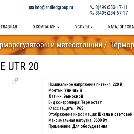
info@antiledgroup.ru
8(499)550-17-11
8(495)234-67-17
ГЛАВНАЯ
О КОМПАНИИ
УСЛУГИ
КАТАЛОГ ТОВ
рморегуляторы и метеостанции
Термор
E UTR 20
Номинальное напряжение питания:
220 В
Монтаж:
Уличный
Датчик:
Выносной
Вид контроллера:
Термостат
Класс защиты:
IP65
Отображение информации:
Шкала и световой
Максимальная нагрузка:
3600 Вт
Применение:
Для оборудования