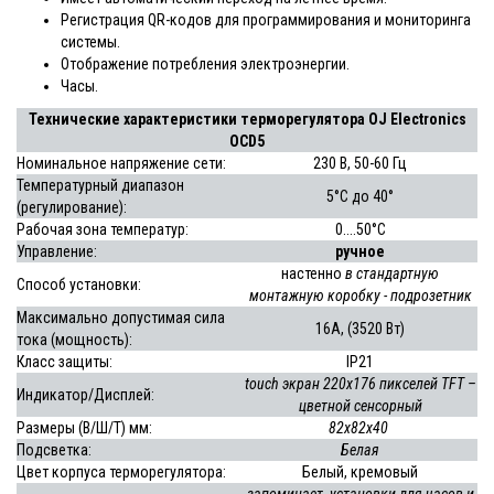
Регистрация QR-кодов для программирования и мониторинга
системы.
Отображение потребления электроэнергии.
Часы.
Технические характеристики терморегулятора OJ Electronics
OCD5
Номинальное напряжение сети:
230 В, 50-60 Гц
Температурный диапазон
5°C до 40°
(регулирование):
Рабочая зона температур:
0....50°С
Управление:
ручное
настенно
в стандартную
Способ установки:
монтажную коробку - подрозетник
Максимально допустимая сила
16А, (3520 Вт)
тока (мощность):
Класс защиты:
IP21
touch
экран 220x176 пикселей TFT –
Индикатор/Дисплей:
цветной сенсорный
Размеры (В/Ш/Т) мм:
82x82x40
Подсветка:
Белая
Цвет корпуса терморегулятора:
Белый, кремовый