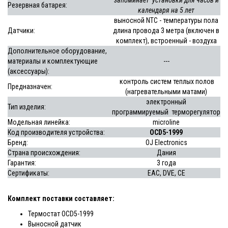
запоминает установки для часов и
Резервная батарея:
календаря на 5 лет
выносной NTC - температуры пола
Датчики:
длина провода 3 метра (включен в
комплект), встроенный - воздуха
Дополнительное оборудование,
материалы и комплектующие
---
(аксессуары):
контроль систем теплых полов
Предназначен:
(нагревательными матами)
электронный
Тип изделия:
программируемый терморегулятор
Модельная линейка:
microline
Код производителя устройства:
OCD5-1999
Бренд:
OJ Electronics
Страна происхождения:
Дания
Гарантия:
3 года
Сертификаты:
EAC, DVE, CE
Комплект поставки составляет:
Термостат OCD5-1999
Выносной датчик