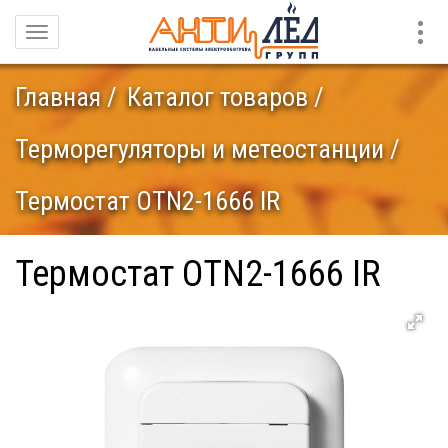
Конт
Навигация
Главная
Каталог товаров
Терморегуляторы и метеостанции
Термостат OTN2-1666 IR
Термостат OTN2-1666 IR