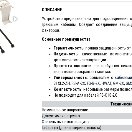
ОПИСАНИЕ
Устройство предназначено для подсоединения 
греющим кабелям. Создает соединение защище
факторов.
Основные преимущества
Герметичность:
полная защищенность от 
Надежность:
качественные компоненты
долговечность эксплуатации.
Простота скорость:
не требуются никак
значительно сокращает монтаж.
Универсальность:
совместим с
кабелям
31XL2-ZH,
FS-A-2X
,
FS-B-2X
,
HWAT
,
GM-2X
,
GM2
Компактность:
небольшие размеры позвол
Не подходит для кабелей FS-C10-2X
Технически
Номинальное напряжение:
Допустимая нагрузка:
Степень пылевлагозащиты:
Габариты (длина; ширина; высота):