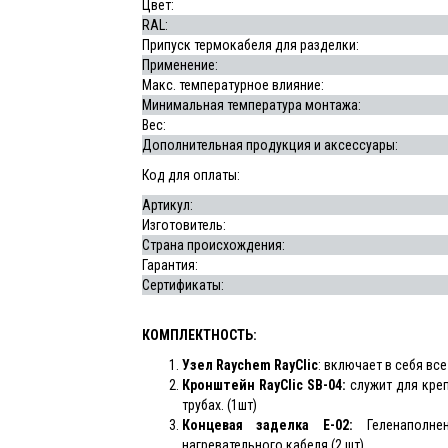
Цвет:
RAL:
Припуск термокабеля для разделки:
Применение:
Макс. температурное влияние:
Минимальная температура монтажа:
Вес:
Дополнительная продукция и аксессуары:
Код для оплаты:
Артикул:
Изготовитель:
Страна происхождения:
Гарантия:
Сертификаты:
КОМПЛЕКТНОСТЬ:
Узел
Raychem
RayClic
: включает в себя вс
Кронштейн RayClic SB-04:
служит для кре
трубах. (1шт)
Концевая заделка E-02:
Геленаполнен
нагревательного кабеля (2 шт)