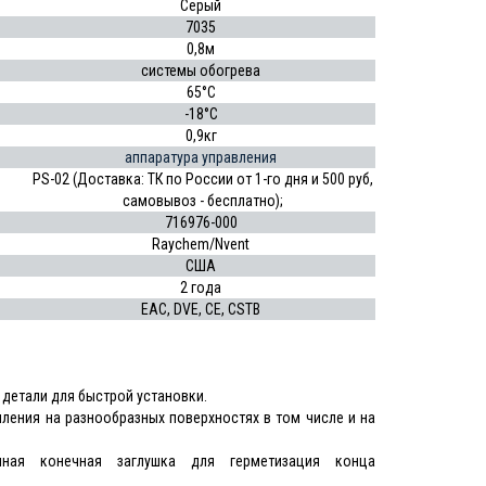
Серый
7035
0,8м
системы обогрева
65°C
-18°C
0,9кг
аппаратура управления
PS-02 (Доставка: ТК по России от 1-го дня и 500 руб,
самовывоз - бесплатно);
716976-000
Raychem/Nvent
США
2 года
EAC, DVE, CE, CSTB
е детали для быстрой установки.
пления на разнообразных поверхностях в том числе и на
ная конечная заглушка для герметизация конца