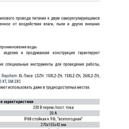
силового провода питания к двум саморегулирующимся
нное от воздействия влаги, пыли и других внешних
проникновения воды.
 изделия и продуманная конструкция гарантируют
ие специальные инструменты для проведения работы,
и Raychem
XL-Trace LSZH: 10XL2-ZH, 15XL2-ZH, 26XL2-ZH,
-XT
,
GM-2XC
яют использовать даже в труднодоступных местах.
е характеристики
230 В перем./пост. тока
20 А
IP68 стойкая к УФ, ''всепогодная''
270х105х42 мм