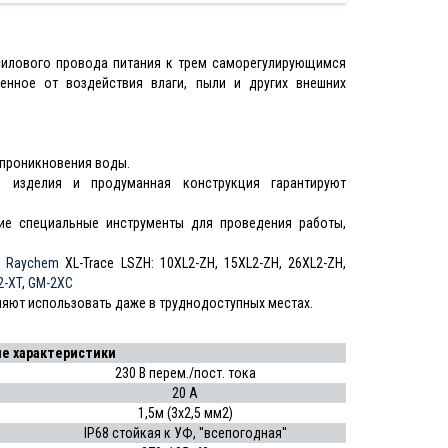
силового провода питания к трем саморегулирующимся
нное от воздействия влаги, пыли и других внешних
проникновения воды.
 изделия и продуманная конструкция гарантируют
ие специальные инструменты для проведения работы,
и Raychem
XL-Trace LSZH: 10XL2-ZH, 15XL2-ZH, 26XL2-ZH,
-XT
,
GM-2XC
яют использовать даже в труднодоступных местах.
е характеристики
230 В перем./пост. тока
20 А
1,5м (3х2,5 мм2)
IP68 стойкая к УФ, ''всепогодная''