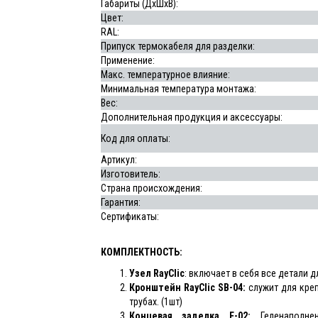
Габариты (ДхШхВ):
Цвет:
RAL:
Припуск термокабеля для разделки:
Применение:
Макс. температурное влияние:
Минимальная температура монтажа:
Вес:
Дополнительная продукция и аксессуары:
Код для оплаты:
Артикул:
Изготовитель:
Страна происхождения:
Гарантия:
Сертификаты:
КОМПЛЕКТНОСТЬ:
Узел
RayClic
: включает в себя все детали 
Кронштейн RayClic SB-04:
служит для кре
трубах. (1шт)
Концевая заделка E-02:
Геленаполнен