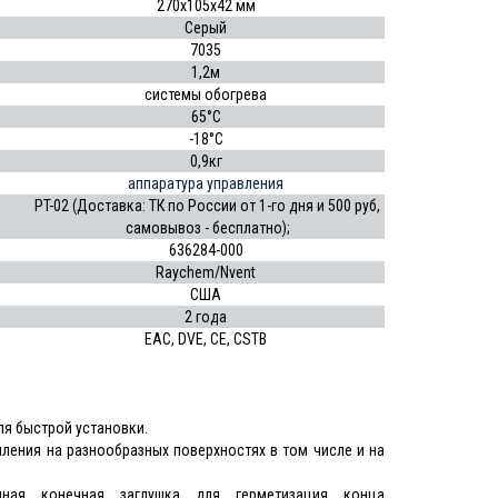
270х105х42 мм
Серый
7035
1,2м
системы обогрева
65°C
-18°C
0,9кг
аппаратура управления
PT-02 (Доставка: ТК по России от 1-го дня и 500 руб,
самовывоз - бесплатно);
636284-000
Raychem/Nvent
США
2 года
EAC, DVE, CE, CSTB
для быстрой установки.
пления на разнообразных поверхностях в том числе и на
ная конечная заглушка для герметизация конца