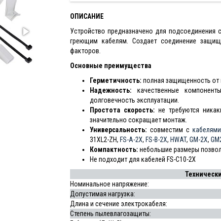
ОПИСАНИЕ
Устройство предназначено для подсоединения 
греющим кабелям. Создает соединение защище
факторов.
Основные преимущества
Герметичность:
полная защищенность от 
Надежность:
качественные компоненты
долговечность эксплуатации.
Простота скорость:
не требуются никак
значительно сокращает монтаж.
Универсальность:
совместим с
кабелям
31XL2-ZH,
FS-A-2X
,
FS-B-2X
,
HWAT
,
GM-2X
,
GM2
Компактность:
небольшие размеры позвол
Не подходит для кабелей FS-C10-2X
Технически
Номинальное напряжение:
Допустимая нагрузка:
Длина и сечение электрокабеля:
Степень пылевлагозащиты: