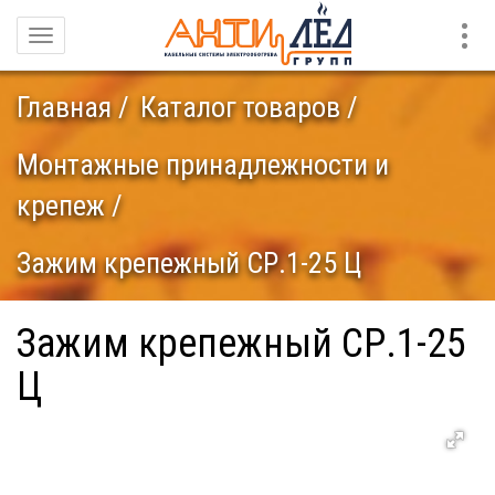
Конт
Навигация
Главная
Каталог товаров
Монтажные принадлежности и
крепеж
Зажим крепежный СР.1-25 Ц
Зажим крепежный СР.1-25
Ц