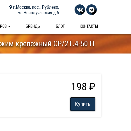
г.Москва, пос., Рублёво,
ул.Новолучанская д.5
АРОВ
БРЕНДЫ
БЛОГ
КОНТАКТЫ
жим крепежный СР/2Т.4-50 П
198 ₽
Купить