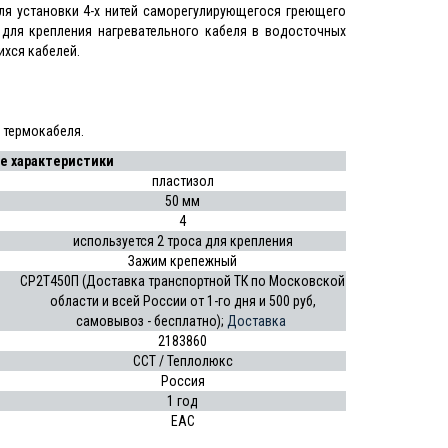
ля установки 4-х нитей саморегулирующегося греющего
 для крепления нагревательного кабеля в водосточных
ихся кабелей.
 термокабеля.
е характеристики
пластизол
50 мм
4
используется 2 троса для крепления
Зажим крепежный
СР2Т450П (Доставка транспортной ТК по Московской
области и всей России от 1-го дня и 500 руб,
самовывоз - бесплатно);
Доставка
2183860
ССТ / Теплолюкс
Россия
1 год
EAC