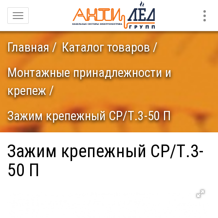
Конт
Навигация
Главная
Каталог товаров
Монтажные принадлежности и
крепеж
Зажим крепежный СР/Т.3-50 П
Зажим крепежный СР/Т.3-
50 П