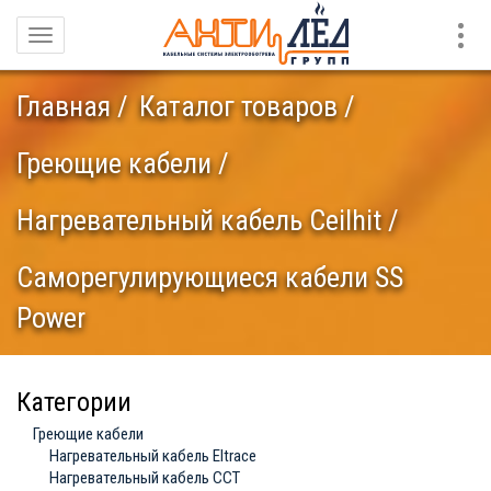
Конт
Навигация
Главная
Каталог товаров
Греющие кабели
Нагревательный кабель Ceilhit
Саморегулирующиеся кабели SS
Power
Категории
Греющие кабели
Нагревательный кабель Eltrace
Нагревательный кабель ССТ