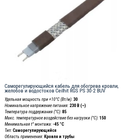
Саморегулирующийся кабель для обогрева кровли,
желобов и водостоков Ceilhit RGS PS 30-2 BUV
Удельная мощность при +10°С (Вт/м):
30
Номинальное напряжение питания:
230 В (~)
Температура поддержания (°С):
85
Макс. температурное воздействие без нагрузки (°С):
150
Минимальная t° монтажа:
-45 °С
Тип:
Саморегулирующийся
Область применения:
Кровля и трубы