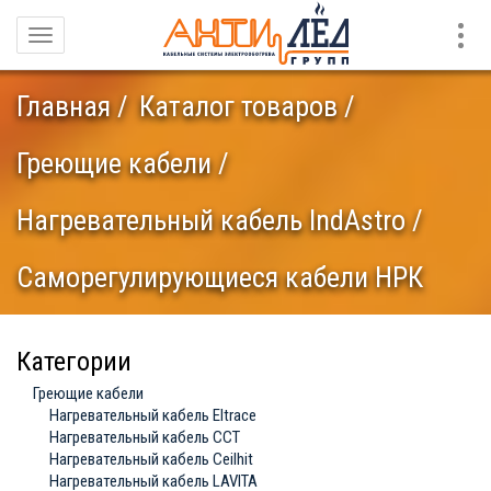
Конт
Навигация
Главная
Каталог товаров
Греющие кабели
Нагревательный кабель IndAstro
Саморегулирующиеся кабели НРК
Категории
Греющие кабели
Нагревательный кабель Eltrace
Нагревательный кабель ССТ
Нагревательный кабель Ceilhit
Нагревательный кабель LAVITA