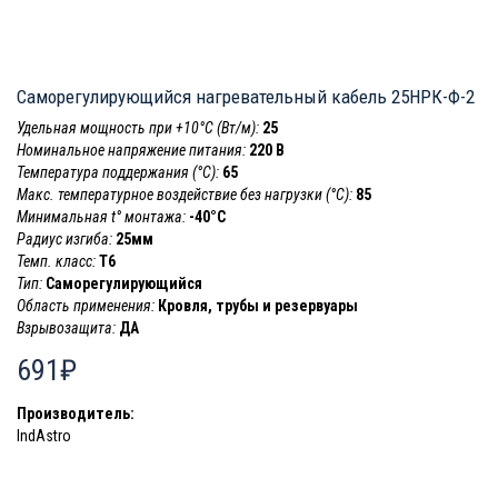
Саморегулирующийся нагревательный кабель 25НРК-Ф-2
Удельная мощность при +10°С (Вт/м):
25
Номинальное напряжение питания:
220 В
Температура поддержания (°С):
65
Макс. температурное воздействие без нагрузки (°С):
85
Минимальная t° монтажа:
-40°С
Радиус изгиба:
25мм
Темп. класс:
T6
Тип:
Саморегулирующийся
Область применения:
Кровля, трубы и резервуары
Взрывозащита:
ДА
691₽
Производитель:
IndAstro