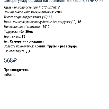
Саморегулирующийся нагревательный кабель 31НРК-Т-2
Удельная мощность при +10°С (Вт/м):
31
Номинальное напряжение питания:
220 В
Температура поддержания (°С):
65
Макс. температурное воздействие без нагрузки (°С):
85
Минимальная t° монтажа:
-30°C
Радиус изгиба:
30мм
Темп. класс:
T6
Тип:
Саморегулирующийся
Область применения:
Кровля, трубы и резервуары
Взрывозащита:
ДА
568₽
Производитель:
IndAstro