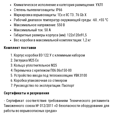
Климатическое исполнение и категория размещения: УХЛ1
Степень пылевлагозащиты: IP66
Маркировка взрывозащиты: 1Ex e IIC T3…T6 Gb X
Рабочий диапазон температур окружающей среды: -60…+55 °С
Максимальное напряжение: 550 В
Максимальный ток: 50 А
Габаритные размеры корпуса (мм): 122х120х91,5
Вес коробки в максимальной комплектации: 1,2 кг
Комплект поставки
Корпус коробки ВЭ 122.У с клеммным набором
Заглушка М25 Ex
Кольцо уплотнительное М25
Перемычка с крепежом П06.06х150-00
Устройство ввода под теплоизоляцию УВК.0100
Коробка упаковочная со стикером
Руководство по эксплуатации. Паспорт
Сертификаты и разрешения
- Сертификат соответствия требованиям Технического регламента
Таможенного союза № 012/2011 «О безопасности оборудования для
работы во взрывоопасных средах»