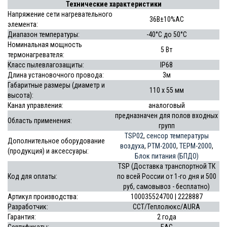
Технические характеристики
Напряжение сети нагревательного
36В±10%АС
элемента:
Диапазон температуры:
-40°C до 50°C
Номинальная мощность
5 Вт
термонагревателя:
Класс пылевлагозащиты:
IP68
Длина установочного провода:
3м
Габаритные размеры (диаметр и
110 х 55 мм
высота):
Канал управления:
аналоговый
предназначен для полов входных
Область применения:
групп
TSP02
,
сенсор температуры
Дополнительное оборудование
воздуха
,
РТМ-2000
,
ТЕРМ-2000
,
(продукция) и аксессуары:
Блок питания (БПДО)
ТSP (Доставка транспортной ТК
Код для оплаты:
по всей России от 1-го дня и 500
руб, самовывоз - бесплатно)
Артикул производства:
100035524700 | 2228887
Разработчик:
ССТ/Теплолюкс/AURA
Гарантия:
2 года