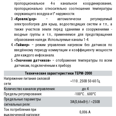
пропорциональное 4-х канальное координирование,
пропорционально относительно соотношения температуры
окружающего воздуха и t° наружности.
«Кровля/дор»
– автоматически регулируемый
электрообогрев для крыш, водоотводящих систем и т.п., а
также участков земли перед зданиями и сооружениями -
входные группы и т.п., применяемое для предотвращения
образования наледи. Используемые каналы 1-4.
«Таймер»
– режим управления нагревом без датчиков по
введённому периоду коммутации и коэффициенту мощности
для каждого инфоканала.
«Значения датчиков»
– отображение температуры по всем
датчикам, подключённым к прибору.
Технические характеристики ТЕРМ-2000
Напряжение питания силовой
~110…250В 50-60 Гц
сети:
Количество каналов управления:
до 4
Пределы регулирования:
-100°С....600°С
Предельные параметры
3А(0,66кВт) / ~250В
сигнальных реле:
Ток потребления при
0,006 А
выключенной нагрузке: