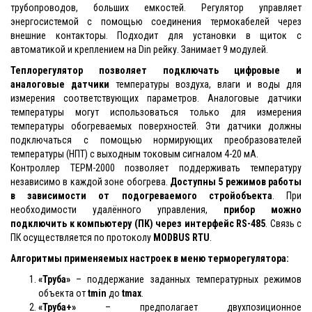
трубопроводов, больших емкостей. Регулятор управляет
энергосистемой с помощью соединения термокабелей через
внешние контакторы. Подходит для установки в щиток с
автоматикой и креплением на Din рейку. Занимает 9 модулей.
Теплорегулятор
позволяет подключать цифровые и
аналоговые датчики
температуры воздуха, влаги и воды для
измерения соответствующих параметров. Аналоговые датчики
температуры могут использоваться только для измерения
температуры обогреваемых поверхностей. Эти датчики должны
подключаться с помощью нормирующих преобразователей
температуры (НПТ) с выходным токовым сигналом 4-20 мА.
Контроллер ТЕРМ-2000 позволяет поддерживать температуру
независимо в каждой зоне обогрева.
Доступны 5 режимов работы
в зависимости от подогреваемого стройобъекта
. При
необходимости удалённого управления,
прибор можно
подключить к компьютеру (ПК) через интерфейс RS-485
. Связь с
ПК осуществляется по протоколу
MODBUS RTU
.
Алгоритмы применяемых настроек в меню терморегулятора:
«Труба»
– поддержание заданных температурных режимов
объекта от
tmin
до
tmax
.
«Труба+»
– предполагает двухпозиционное