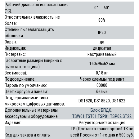
Рабочий диапазон использования
0°..... 60°
(°С):
Относительная влажность, не
80%
более:
Степень пылевлагозащиты
IP20
оболочки:
Экран:
да
Индикация:
диджитал
Гистерезис:
настраиваемый
Габаритные размеры (ширина х
160х96х62 мм
высота х толщина):
Вес (масса):
0,18 кг
Подсоединение:
Через клеммы под винт
Пароль по умолчанию:
00000
Цвет корпуса и панели:
белый
Поддерживаемые типы
DS1820, DS18B20, DS1822
микросхем цифровых датчиков:
Дополнительные материалы,
Блок БПДО
,
аксессуары и оборудование:
TSW01
TST01
TSP01
TSP02
ST22
Изделия:
Регулятор-метеостанция
ТР (Доставка транспортной ТК по
Код для заказа и оплаты:
всей России от 1-го дня и 500 руб,