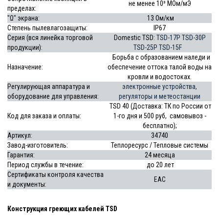
не менее 10³ МОм/мЭ
пределах:
"Ω" экрана:
13 Ом/км
Степень пылевлагозащиты:
IP67
Серия (вся линейка торговой
Domestic TSD:
TSD-17P
TSD-30P
продукции):
TSD-25P
TSD-15F
Борьба с образованием наледи и
Назначение:
обеспечение оттока талой воды на
кровли и водостоках.
Регулирующая аппаратура и
электронные устройства,
оборудование для управления:
регуляторы и метеостанции
TSD 40 (Доставка: ТК по России от
Код для заказа и оплаты:
1-го дня и 500 руб, самовывоз -
бесплатно);
Артикул:
34740
Завод-изготовитель:
Теплоресурс / Тепловые системы
Гарантия:
24 месяца
Период
службы в течение
:
до 20 лет
Сертификаты контроля качества
EAC
и документы:
Конструкция греющих кабелей TSD