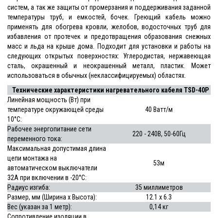
систем, а так же защиты от промерзания и поддерживания заданной
температуры труб, и емкостей, бочек. Греющий кабель можно
применять для обогрева кровли, желобов, водосточных труб для
избавления от протечек и предотвращения образования снежных
масс и льда на крыше дома. Подходит для установки и работы на
следующих открытых поверхностях: Углеродистая, нержавеющая
сталь, окрашенный и неокрашенный металл, пластик. Может
использоваться в обычных (неклассифицируемых) областях.
Технические характеристики нагревательного кабеля TSD-40P
Линейная мощность (Вт) при
температуре окружающей среды
40 Ватт/м
10°С:
Рабочее энергопитание сети
220 - 240В, 50-60Гц
переменного тока:
Максимальная допустимая длина
цепи монтажа на
53м
автоматическом выключатели
32А при включении в -20°С:
Радиус изгиба:
35 миллиметров
Размер, мм (Ширина x Высота):
12.1 x 6.3
Вес (указан за 1 метр):
0,14 кг
Сопротивление изоляции в