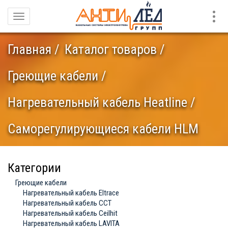
Конт
Навигация
Главная
Каталог товаров
Греющие кабели
Нагревательный кабель Heatline
Саморегулирующиеся кабели HLM
Категории
Греющие кабели
Нагревательный кабель Eltrace
Нагревательный кабель ССТ
Нагревательный кабель Ceilhit
Нагревательный кабель LAVITA