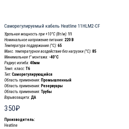
Саморегулируемый кабель Heatline 11HLM2-CF
Удельная мощность при +10°С (Вт/м):
11
Номинальное напряжение питания:
220 В
Температура поддержания (°С):
65
Макс. температурное воздействие без нагрузки (°С):
85
Минимальная t° монтажа:
-40°С
Радиус изгиба:
40мм
Темп. класс:
T6
Тип:
Саморегулирующийся
Область применения:
Промышленный
Область применения:
Резервуары
Область применения:
Трубы
Взрывозащита:
ДА
350₽
Производитель:
Heatline