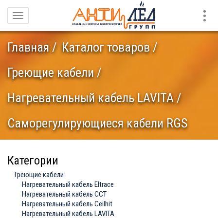
Конт
Навигация
Главная
Каталог товаров
Греющие кабели
Нагревательный кабель LAVITA
Саморегулирующиеся кабели RGS
Категории
Греющие кабели
Нагревательный кабель Eltrace
Нагревательный кабель ССТ
Нагревательный кабель Ceilhit
Нагревательный кабель LAVITA