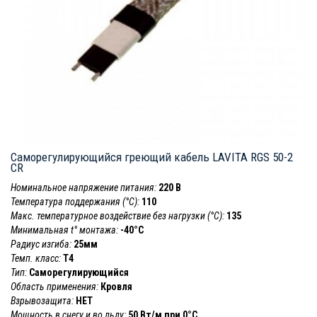
Саморегулирующийся греющий кабель LAVITA RGS 50-2
CR
Номинальное напряжение питания:
220 В
Температура поддержания (°С):
110
Макс. температурное воздействие без нагрузки (°С):
135
Минимальная t° монтажа:
-40°С
Радиус изгиба:
25мм
Темп. класс:
T4
Тип:
Саморегулирующийся
Область применения:
Кровля
Взрывозащита:
НЕТ
Мощность в снегу и во льду:
50 Вт/м при 0°C