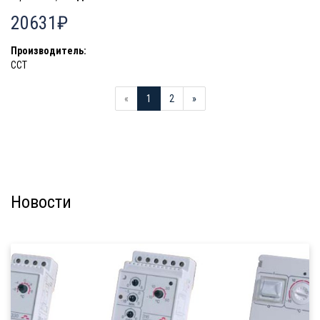
20631₽
Производитель:
ССТ
«
1
2
»
Новости