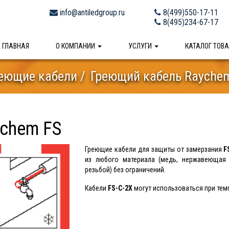
info@antiledgroup.ru
8(499)550-17-11
8(495)234-67-17
ГЛАВНАЯ
О КОМПАНИИ
УСЛУГИ
КАТАЛОГ ТОВ
еющие кабели
Греющий кабель Rayche
chem FS
Греющие кабели для защиты от замерзания
F
из любого материала (медь, нержавеющая 
резьбой) без ограничений.
Кабели
FS-C-2X
могут использоваться при темп