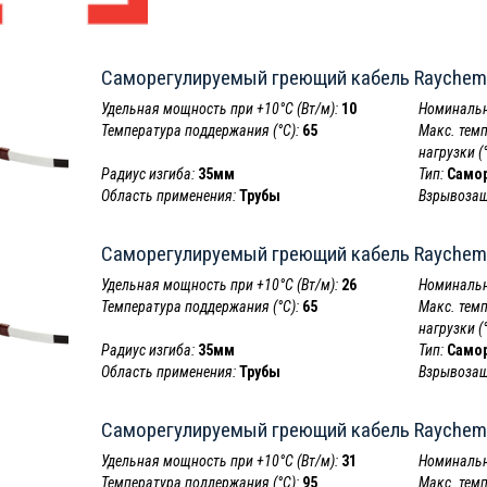
Саморегулируемый греющий кабель Raychem
Удельная мощность при +10°С (Вт/м):
10
Номинальн
Температура поддержания (°С):
65
Макс. тем
нагрузки (°
Радиус изгиба:
35мм
Тип:
Само
Область применения:
Трубы
Взрывозащ
Саморегулируемый греющий кабель Raychem
Удельная мощность при +10°С (Вт/м):
26
Номинальн
Температура поддержания (°С):
65
Макс. тем
нагрузки (°
Радиус изгиба:
35мм
Тип:
Само
Область применения:
Трубы
Взрывозащ
Саморегулируемый греющий кабель Raychem
Удельная мощность при +10°С (Вт/м):
31
Номинальн
Температура поддержания (°С):
95
Макс. тем