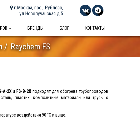
г.Москва, пос., Рублёво,
ул.Новолучанская д.5
АРОВ
БРЕНДЫ
БЛОГ
КОНТАКТЫ
m
Raychem FS
S-A-2X
и
FS-B-2X
подходят для обогрева трубопроводов
сталь, пластик, композитные материалы или трубы с
ературе воздействия 90 °C и выше.