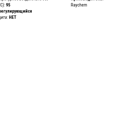
С):
95
Raychem
регулирующийся
ита:
НЕТ