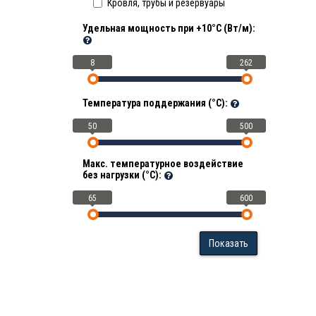
Кровля, трубы и резервуары
Удельная мощность при +10°С (Вт/м):
8
262
Температура поддержания (°С):
50
500
Макс. температурное воздействие
без нагрузки (°С):
65
600
Показать