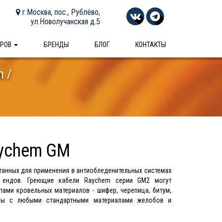
г.Москва, пос., Рублёво,
ул.Новолучанская д.5
АРОВ
БРЕНДЫ
БЛОГ
КОНТАКТЫ
m
ychem GM
танных для применения в антиобледенительных системах
и ендов. Греющие кабели Raychem серии GM2 могут
пами кровельных материалов - шифер, черепица, битум,
имы с любыми стандартными материалами желобов и