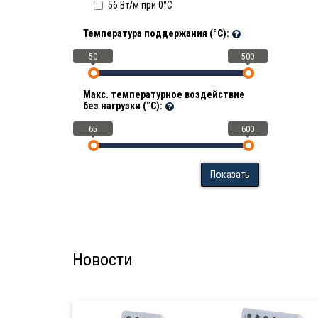
56 Вт/м при 0°C
Температура поддержания (°С):
50
500
Макс. температурное воздействие
без нагрузки (°С):
65
600
Показать
Новости