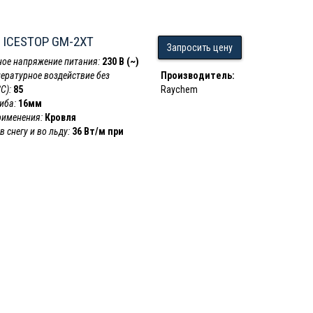
 ICESTOP GM-2XT
Запросить цену
ое напряжение питания:
230 В (~)
пературное воздействие без
Производитель:
С):
85
Raychem
иба:
16мм
рименения:
Кровля
 снегу и во льду:
36 Вт/м при