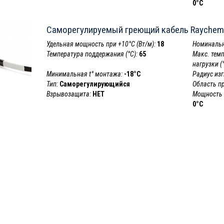
0°C
Саморегулируемый греющий кабель Raychem
Удельная мощность при +10°С (Вт/м):
18
Номинальн
Температура поддержания (°С):
65
Макс. тем
нагрузки (°
Минимальная t° монтажа:
-18°C
Радиус изг
Тип:
Саморегулирующийся
Область п
Взрывозащита:
НЕТ
Мощность в
0°C