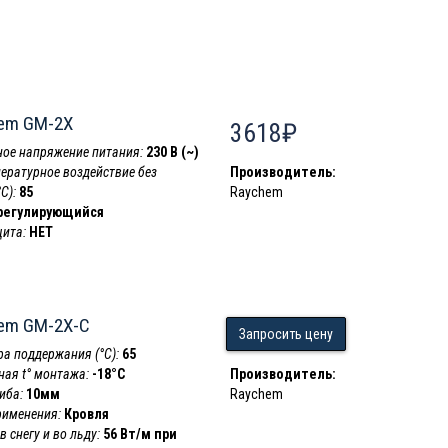
em GM-2X
3618₽
ое напряжение питания:
230 В (~)
пературное воздействие без
Производитель:
С):
85
Raychem
регулирующийся
ита:
НЕТ
em GM-2X-C
Запросить цену
а поддержания (°С):
65
ая t° монтажа:
-18°C
Производитель:
иба:
10мм
Raychem
рименения:
Кровля
 снегу и во льду:
56 Вт/м при