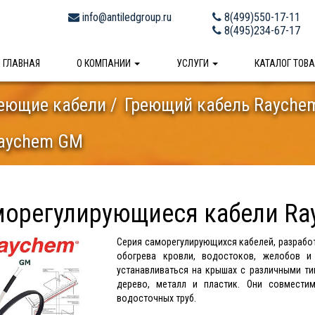
info@antiledgroup.ru
8(499)550-17-11
8(495)234-67-17
ГЛАВНАЯ
О КОМПАНИИ
УСЛУГИ
КАТАЛОГ ТОВ
еющие кабели
Греющий кабель Rayche
Raychem GM
морегулирующиеся кабели Ra
Серия саморегулирующихся кабелей, разрабо
обогрева кровли, водостоков, желобов 
устанавливаться на крышах с различными ти
дерево, металл и пластик. Они совмест
водосточных труб.