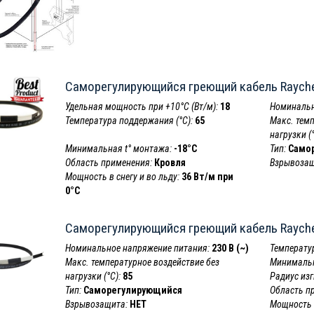
Саморегулирующийся греющий кабель Raych
Удельная мощность при +10°С (Вт/м):
18
Номинальн
Температура поддержания (°С):
65
Макс. тем
нагрузки (°
Минимальная t° монтажа:
-18°C
Тип:
Само
Область применения:
Кровля
Взрывозащ
Мощность в снегу и во льду:
36 Вт/м при
0°C
Саморегулирующийся греющий кабель Raych
Номинальное напряжение питания:
230 В (~)
Температур
Макс. температурное воздействие без
Минимальн
нагрузки (°С):
85
Радиус изг
Тип:
Саморегулирующийся
Область п
Взрывозащита:
НЕТ
Мощность в